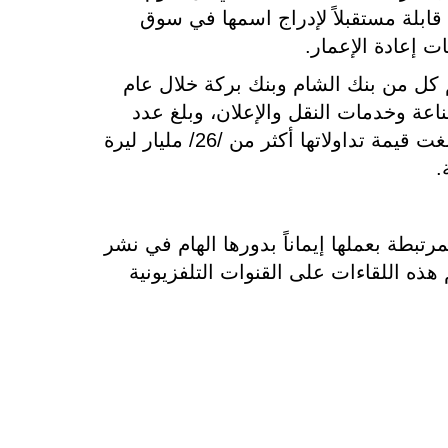
ابلة مستقبلاً لإدراج اسمها في سوق
 إعادة الإعمار.
كل من بنك الشام وبنك بركة خلال عام
اعة وخدمات النقل والإعلان، وبلغ عدد
أسهمها أكثر من ثمانمائة وسبعون مليون سهم يمتلكها أكثر من خمس وخمسون ألف مساهم، كما بلغت قيمة تداولاتها أكثر من /26/ مليار ليرة
.
تبطة بعملها إيماناً بدورها الهام في نشر
هذه اللقاءات على القنوات التلفزيونية