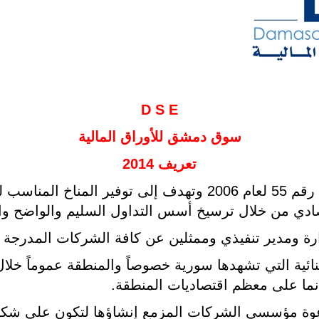
D S E
سوق دمشق للأوراق المالية
تعريف 2014
تأسست السوق بموجب المرسوم التشريعي رقم 55 لعام 2006 وتهدف
ادي من خلال ترسيخ أسس التداول السليم والواضح والع
ة ومدير تنفيذي وممثلين عن كافة الشركات المدرجة 
ية التي تشهدها سورية خصوصاً والمنطقة عموماً خلال 
ما على معظم اقتصاديات المنطقة.
دعوة مؤسسي الشركات المزمع إنشاؤها لتكون على شك