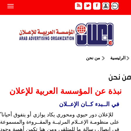
الرئيسية
من نحن
من نحن
نبذة عن المؤسسة العربية للإعلان
في الــبدء كــان الإعــلان
للإعلان دور حيوي ومحوري يكاد يوازي أو يتفوق أحيانا ً
على منظومـة الإعــلام المرئيــة والمقــروءة والمسموعة
في إيصال رسالة ما للمتلقي ومن هنا تكمن أهمية وجود