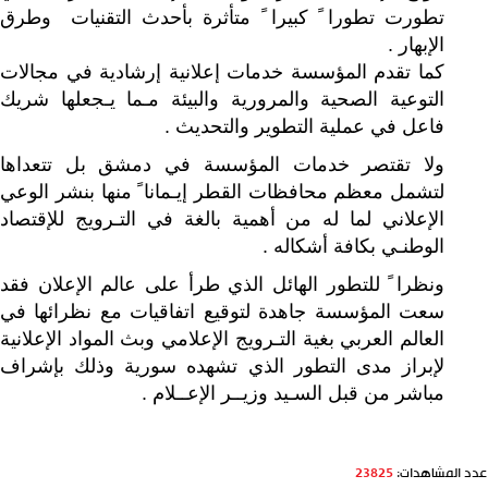
تطورت تطورا ً كبيرا ً متأثرة بأحدث التقنيات وطرق
الإبهار .
كما تقدم المؤسسة خدمات إعلانية إرشادية في مجالات
التوعية الصحية والمرورية والبيئة مـما يـجعلها شريك
فاعل في عملية التطوير والتحديث .
ولا تقتصر خدمات المؤسسة في دمشق بل تتعداها
لتشمل معظم محافظات القطر إيـمانا ً منها بنشر الوعي
الإعلاني لما له من أهمية بالغة في التـرويج للإقتصاد
الوطنـي بكافة أشكاله .
ونظرا ً للتطور الهائل الذي طرأ على عالم الإعلان فقد
سعت المؤسسة جاهدة لتوقيع اتفاقيات مع نظرائها في
العالم العربي بغية التـرويج الإعلامي وبث المواد الإعلانية
لإبراز مدى التطور الذي تشهده سورية وذلك بإشراف
مباشر من قبل السـيد وزيــر الإعــلام .
عدد المشاهدات:
23825