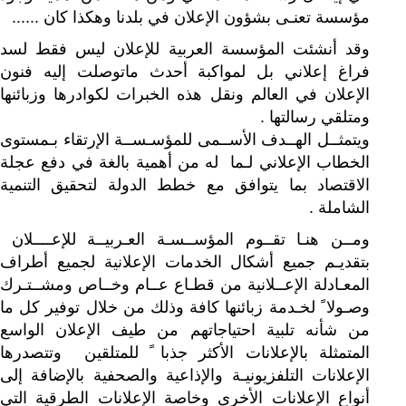
مؤسسة تعنـى بشؤون الإعلان في بلدنا وهكذا كان ......
وقد أنشئت المؤسسة العربية للإعلان ليس فقط لسد
فراغ إعلاني بل لمواكبة أحدث ماتوصلت إليه فنون
الإعلان في العالم ونقل هذه الخبرات لكوادرها وزبائنها
ومتلقي رسالتها .
ويتمثــل الهــدف الأســمى للمؤسـســة الإرتقاء بـمستوى
الخطاب الإعلاني لـما له من أهمية بالغة في دفع عجلة
الاقتصاد بما يتوافق مع خطط الدولة لتحقيق التنمية
الشاملة .
ومــن هنـا تقــوم المؤســسـة العـربيــة للإعــــلان
بتقديـم جميع أشكال الخدمات الإعلانية لجميع أطراف
المعـادلة الإعــلانية من قطـاع عــام وخــاص ومشــتـرك
وصـولا ً لخـدمة زبائنها كافة وذلك من خلال توفير كل ما
من شأنه تلبية احتياجاتهم من طيف الإعلان الواسع
المتمثلة بالإعلانات الأكثر جذبا ً للمتلقين وتتصدرها
الإعلانات التلفزيونيـة والإذاعية والصحفية بالإضافة إلى
أنواع الإعلانات الأخرى وخاصة الإعلانات الطرقية التي